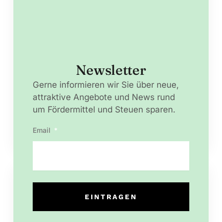
Miete sofort - Pflegeimmobilie - kein Verwaltungsaufwand
Newsletter
Pflegeapartment in Top-Haus in
Nürnberg
Gerne informieren wir Sie über neue,
attraktive Angebote und News rund
Nürnberg (Bayern)
zentrale Lage - modernes Seniorenzentrum
um Fördermittel und Steuen sparen.
Kaufpreis ab
174.000 €
Rendite bis
3,92 % p.a.
Email
Weitere Informationen →
neu!
EINTRAGEN
Alternative: