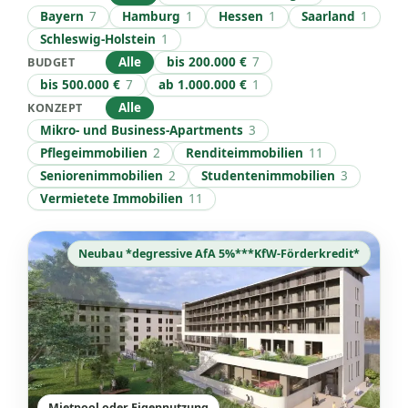
Bayern
7
Hamburg
1
Hessen
1
Saarland
1
Schleswig-Holstein
1
Alle
bis 200.000 €
7
BUDGET
bis 500.000 €
7
ab 1.000.000 €
1
Alle
KONZEPT
Mikro- und Business-Apartments
3
Pflegeimmobilien
2
Renditeimmobilien
11
Seniorenimmobilien
2
Studentenimmobilien
3
Vermietete Immobilien
11
Neubau *degressive AfA 5%***KfW-Förderkredit*
Mietpool oder Eigennutzung