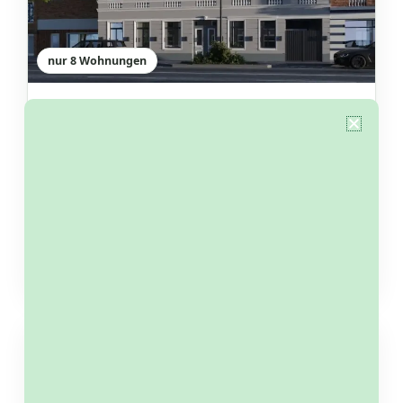
nur 8 Wohnungen
attraktive Altbauwohnungen in
Hamburg
Hamburg (Hamburg)
luxuriös ausgestattete Klassiker-Wohnungen mit
optionalem Möbelpaket
Kaufpreis ab
293.942 €
Rendite bis
5 % p.a.
Weitere Informationen →
Rendite + KfW-Förderkredit