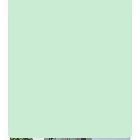
Weitere Informationen →
nix passendes dabei?
Lass Dich über neue Angebote automatisch
informieren!
Anmeldung Newsletter
unverbindliches Erstberatungsgespräch
Referenzen
Verkauft