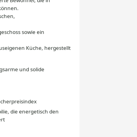
rte Bewohner, die in
 können.
schen,
geschoss sowie ein
auseigenen Küche, hergestellt
ngsarme und solide
ucherpreisindex
lie, die energetisch den
rt