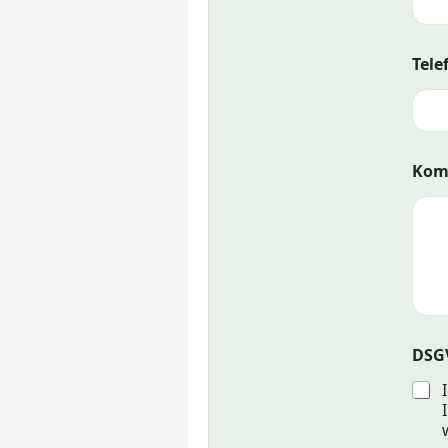
Tel
Kom
DSG