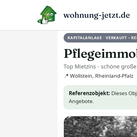
Zum
Inhalt
wohnung-jetzt.de
springen
KAPITALANLAGE · VERKAUFT – R
Pflegeimmob
Top Mietzins - schöne groß
📍 Wöllstein, Rheinland-Pfalz
Referenzobjekt:
Dieses Obje
Angebote.