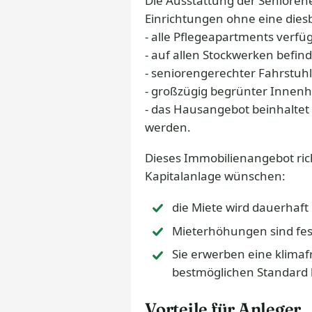
Die Ausstattung der Senioren
Einrichtungen ohne eine die
- alle Pflegeapartments verf
- auf allen Stockwerken befi
- seniorengerechter Fahrstuhl
- großzügig begrünter Innenh
- das Hausangebot beinhaltet 
werden.
Dieses Immobilienangebot rich
Kapitalanlage wünschen:
die Miete wird dauerhaf
Mieterhöhungen sind fest
Sie erwerben eine klimaf
bestmöglichen Standard b
Vorteile für Anleger