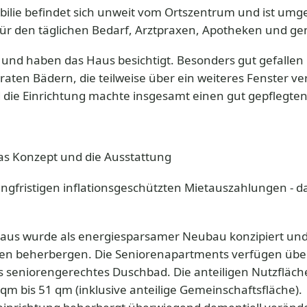
bilie befindet sich unweit vom Ortszentrum und ist umg
für den täglichen Bedarf, Arztpraxen, Apotheken und ge
und haben das Haus besichtigt. Besonders gut gefallen
ten Bädern, die teilweise über ein weiteres Fenster ve
d die Einrichtung machte insgesamt einen gut gepflegten
as Konzept und die Ausstattung
langfristigen inflationsgeschützten Mietauszahlungen - d
s wurde als energiesparsamer Neubau konzipiert und wi
n beherbergen. Die Seniorenapartments verfügen übe
 seniorengerechtes Duschbad. Die anteiligen Nutzfläche
m bis 51 qm (inklusive anteilige Gemeinschaftsfläche).