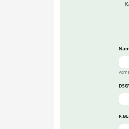
K
Na
Vorn
DSG
E-Ma