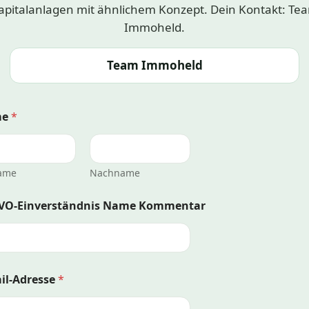
apitalanlagen mit ähnlichem Konzept. Dein Kontakt: Te
Immoheld.
Team Immoheld
me
*
ame
Nachname
VO-Einverständnis Name Kommentar
il-Adresse
*