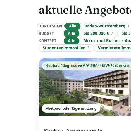
aktuelle Angebot
Alle
Baden-Württemberg
1
BUNDESLAND
Alle
bis 200.000 €
7
bis 
BUDGET
Alle
Mikro- und Business-A
KONZEPT
Studentenimmobilien
3
Vermietete Imm
Neubau *degressive AfA 5%***KfW-
Mietpool oder Eigennutzung