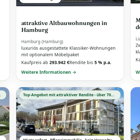
M
attraktive Altbauwohnungen in
d
Hamburg
.
Lü
Hamburg (Hamburg)
Z
luxuriös ausgestattete Klassiker-Wohnungen
kl
mit optionalem Möbelpaket
K
Kaufpreis ab
293.942 €
Rendite bis
5 % p.a.
Weitere Informationen →
W
he Abschreibung
Top-Angebot mit attraktiver Rendite - über 70% schon verkauft