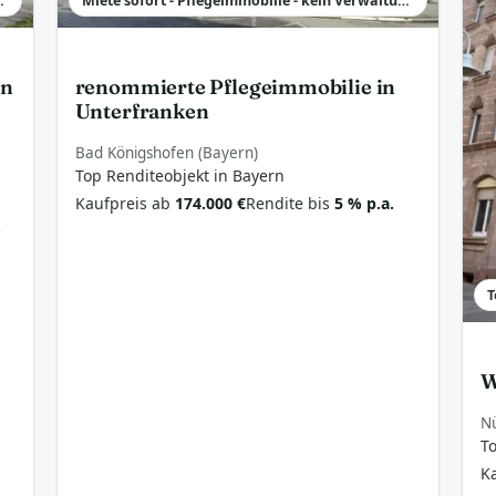
verdiener leicht gemacht
Miete sofort - Pflegeimmobilie - kein Verwaltungsaufwand
in
renommierte Pflegeimmobilie in
Unterfranken
Bad Königshofen (Bayern)
Top Renditeobjekt in Bayern
Kaufpreis ab
174.000 €
Rendite bis
5 % p.a.
.
T
W
N
T
K