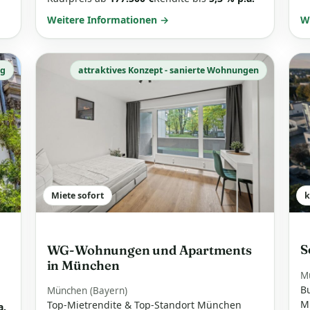
Weitere Informationen →
W
rg
attraktives Konzept - sanierte Wohnungen
Miete sofort
S
WG-Wohnungen und Apartments
in München
M
B
München (Bayern)
Mi
Top-Mietrendite & Top-Standort München
a.