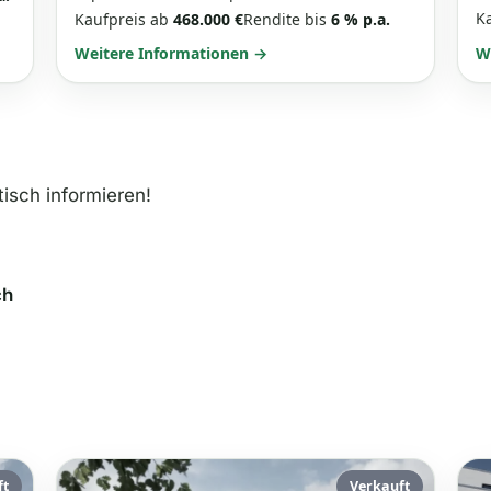
K
Kaufpreis ab
468.000 €
Rendite bis
6 % p.a.
Weitere Informationen →
W
isch informieren!
ch
ft
Verkauft