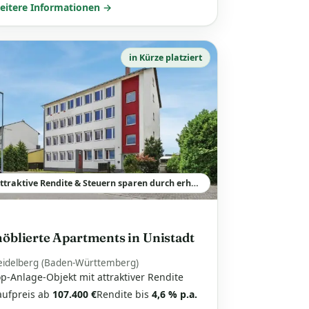
eitere Informationen →
in Kürze platziert
attraktive Rendite & Steuern sparen durch erhöhte AfA
öblierte Apartments in Unistadt
eidelberg (Baden-Württemberg)
p-Anlage-Objekt mit attraktiver Rendite
aufpreis ab
107.400 €
Rendite bis
4,6 % p.a.