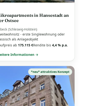
ikroapartments in Hansestadt an
er Ostsee
beck (Schleswig-Holstein)
weitwohnsitz - erste Singlewohnung oder
assisch als Anlageobjekt
aufpreis ab
175.115 €
Rendite bis
4,4 % p.a.
eitere Informationen →
*neu* attraktives Konzept