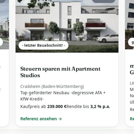
g
- letzter Bauabschnitt! -
n
m
Steuern sparen mit Apartment
G
Studios
L
Crailsheim (Baden-Württemberg)
t
Mi
Top geförderter Neubau -degressive AfA +
N
KfW-Kredit-
ü
Kaufpreis ab
239.000 €
Rendite bis
3,2 % p.a.
R
Referenz ansehen →
R