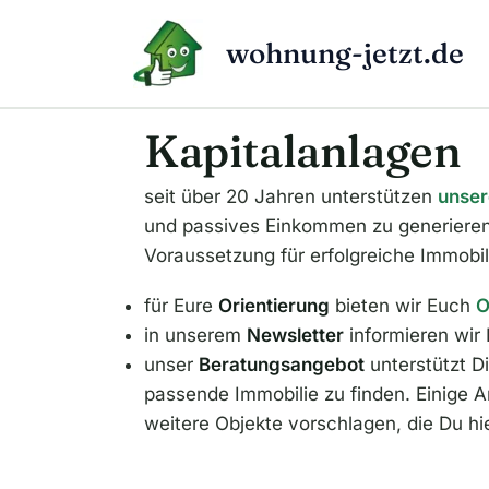
Zum
Inhalt
wohnung-jetzt.de
springen
Kapitalanlagen
seit über 20 Jahren unterstützen
unser
und passives Einkommen zu generiere
Voraussetzung für erfolgreiche Immobi
für Eure
Orientierung
bieten wir Euch
O
in unserem
Newsletter
informieren wir
unser
Beratungsangebot
unterstützt D
passende Immobilie zu finden. Einige A
weitere Objekte vorschlagen, die Du hie