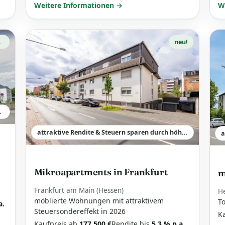
Weitere Informationen →
W
sst alles!
neu!
rwaltungsaufwand
attraktive Rendite & Steuern sparen durch höhere AfA
Mikroapartments in Frankfurt
m
Frankfurt am Main (Hessen)
H
möblierte Wohnungen mit attraktivem
To
a.
Steuersondereffekt in 2026
K
Kaufpreis ab
177.500 €
Rendite bis
5,3 % p.a.