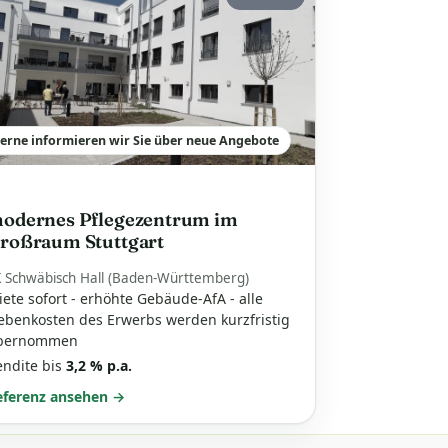
erne informieren wir Sie über neue Angebote
odernes Pflegezentrum im
roßraum Stuttgart
K Schwäbisch Hall (Baden-Württemberg)
ete sofort - erhöhte Gebäude-AfA - alle
ebenkosten des Erwerbs werden kurzfristig
bernommen
endite bis
3,2 % p.a.
eferenz ansehen →